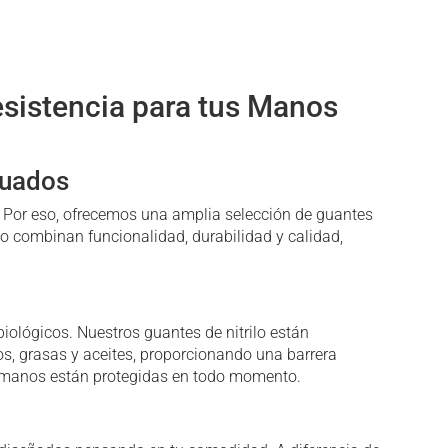
Las
opciones
se
esistencia para tus Manos
pueden
elegir
en
cuados
la
página
 Por eso, ofrecemos una amplia selección de guantes
de
ilo combinan funcionalidad, durabilidad y calidad,
producto
ológicos. Nuestros guantes de nitrilo están
os, grasas y aceites, proporcionando una barrera
us manos están protegidas en todo momento.