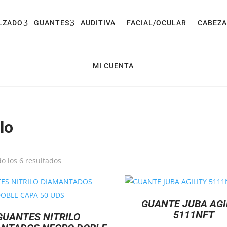
LZADO
GUANTES
AUDITIVA
FACIAL/OCULAR
CABEZA
MI CUENTA
ilo
o los 6 resultados
GUANTE JUBA AGI
5111NFT
GUANTES NITRILO