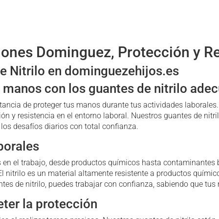
opciones
se
se
pueden
pueden
elegir
elegir
en
ciones Dominguez, Protección y R
en
la
la
página
 Nitrilo en dominguezehijos.es
página
de
s manos con los guantes de nitrilo ade
de
producto
producto
cia de proteger tus manos durante tus actividades laborales.
ión y resistencia en el entorno laboral. Nuestros guantes de nitr
los desafíos diarios con total confianza.
borales
en el trabajo, desde productos químicos hasta contaminantes bi
l nitrilo es un material altamente resistente a productos químic
ntes de nitrilo, puedes trabajar con confianza, sabiendo que t
ter la protección