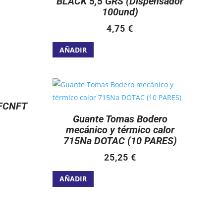
BLACK 5,5 GRS (Dispensador
100und)
4,75
€
Este
AÑADIR
producto
tiene
múltiples
variantes.
FCNFT
Las
Guante Tomas Bodero
opciones
mecánico y térmico calor
se
715Na DOTAC (10 PARES)
pueden
elegir
25,25
€
en
Este
AÑADIR
la
producto
página
tiene
de
múltiples
producto
variantes.