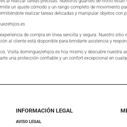
s al realizar tareas precisas. Nuestros guantes de nitrilo est
 que permite un ajuste cómodo y un rango completo de movimient
rmitiéndote realizar tareas delicadas y manipular objetos con p
guezehijos.es
experiencia de compra en línea sencilla y segura. Nuestro sitio
ión al cliente está disponible para brindarte asistencia y respo
os. Visita dominguezehijos.es hoy mismo y descubre nuestra amp
te una protección confiable y un confort excepcional en cualqu
INFORMACIÓN LEGAL
M
AVISO LEGAL