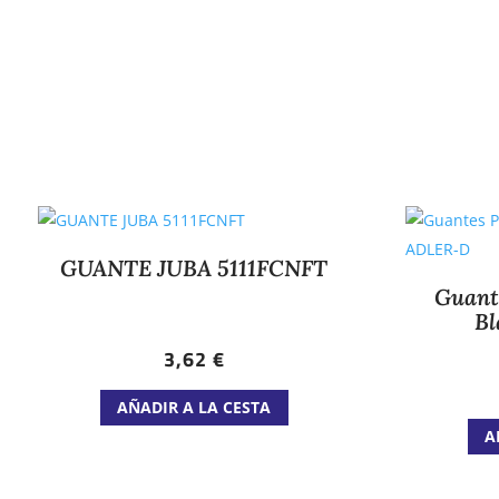
GUANTE JUBA 5111FCNFT
Guante
B
3,62
€
Este
AÑADIR A LA CESTA
producto
A
tiene
múltiples