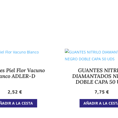
s Piel Flor Vacuno
GUANTES NITR
lanco ADLER-D
DIAMANTADOS N
DOBLE CAPA 50
2,52
€
7,75
€
Este
ÑADIR A LA CESTA
AÑADIR A LA CEST
producto
tiene