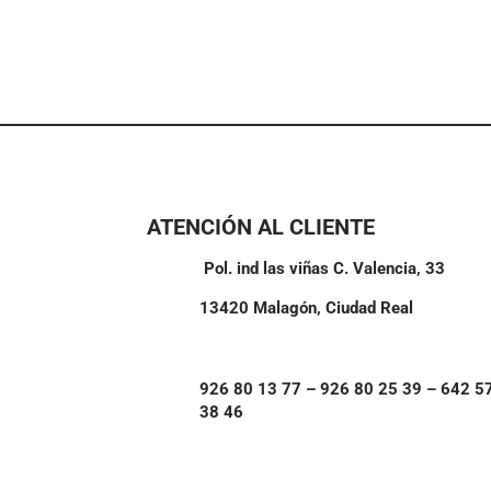
variantes.
Las
opciones
se
pueden
elegir
en
la
ATENCIÓN AL CLIENTE
página
de
Pol. ind las viñas C. Valencia, 33
producto
13420 Malagón, Ciudad Real
926 80 13 77 – 926 80 25 39 – 642 5
38 46