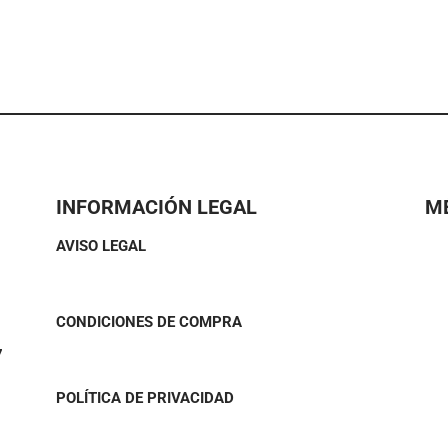
múltiples
variantes.
Las
opciones
se
pueden
elegir
en
INFORMACIÓN LEGAL
M
la
página
AVISO LEGAL
de
producto
CONDICIONES DE COMPRA
7
POLÍTICA DE PRIVACIDAD