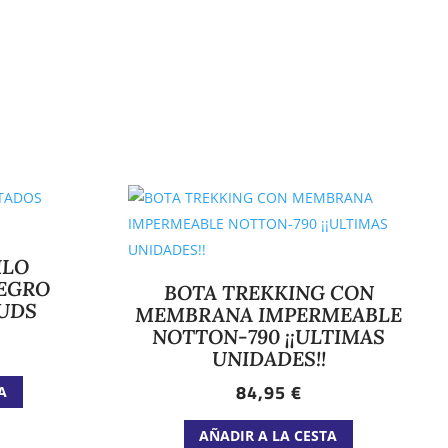
ILO
EGRO
BOTA TREKKING CON
 UDS
MEMBRANA IMPERMEABLE
NOTTON-790 ¡¡ULTIMAS
UNIDADES!!
Este
84,95
€
A
producto
Este
tiene
AÑADIR A LA CESTA
producto