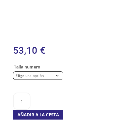
Plantilla antiperforación
no metálica APT
PLATE – Zero Perforation.
Normativa: EN ISO 20345:2022
53,10
€
Talla numero
ZAPATO
COFRA
MONTI
AÑADIR A LA CESTA
S3S
cantidad