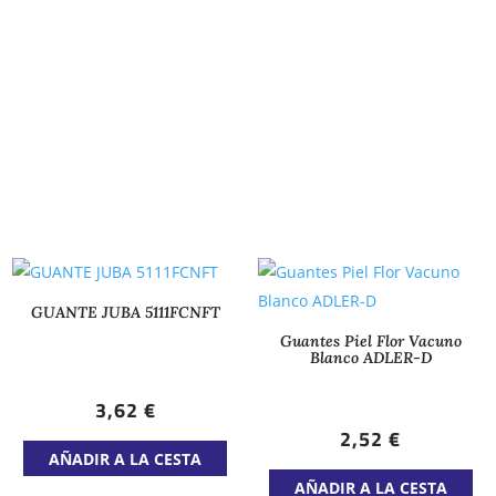
GUANTE JUBA 5111FCNFT
Guantes Piel Flor Vacuno
Blanco ADLER-D
3,62
€
2,52
€
Este
AÑADIR A LA CESTA
producto
Est
AÑADIR A LA CESTA
tiene
pr