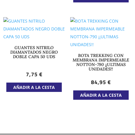
múltiples
tie
variantes.
múl
Las
var
opciones
Las
se
op
pueden
se
GUANTES NITRILO
DIAMANTADOS NEGRO
elegir
pu
BOTA TREKKING CON
DOBLE CAPA 50 UDS
MEMBRANA IMPERMEABLE
en
ele
NOTTON-790 ¡¡ULTIMAS
UNIDADES!!
la
en
7,75
€
página
la
84,95
€
Este
de
pá
AÑADIR A LA CESTA
producto
Est
producto
de
AÑADIR A LA CESTA
tiene
pr
pr
múltiples
tie
variantes.
múl
Las
var
opciones
Las