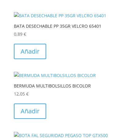
BATA DESECHABLE PP 35GR VELCRO 65401
0,89
€
Añadir
BERMUDA MULTIBOLSILLOS BICOLOR
12,05
€
Este
producto
Añadir
tiene
múltiples
variantes.
Las