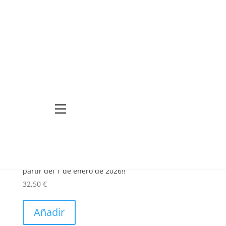
Inicio
/ Productos etiquetados “Dominguezehijos”
Dominguezehijos
Mostrando 1–9 de 40 resultados
BALIZA DE EMERGENCIA V16 GEOLOCALIZABLE
CONECTADA CON DGT 3.0¡¡ Obligatorio en España a
partir del 1 de enero de 2026!!
32,50
€
Añadir