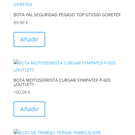
opciones
se
BOTA FAL SEGURIDAD PEGASO TOP GTX500 GORETEX
pueden
89,90
€
elegir
Este
en
producto
Añadir
la
tiene
página
múltiples
de
variantes.
producto
Las
opciones
se
BOTA MOTOSERRISTA CURGAR SYMPATEX P-603
¡¡OUTLET!!
pueden
elegir
100,00
€
en
Este
la
producto
Añadir
página
tiene
de
múltiples
producto
variantes.
Las