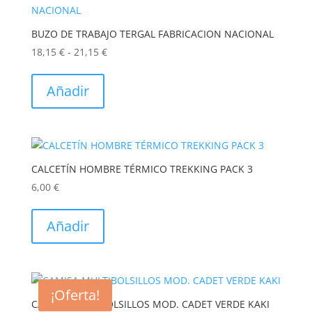
opciones
se
BUZO DE TRABAJO TERGAL FABRICACION NACIONAL
pueden
Rango
18,15
€
-
21,15
€
elegir
Este
de
en
producto
precios:
Añadir
la
tiene
desde
página
múltiples
18,15 €
de
variantes.
hasta
producto
Las
21,15 €
opciones
CALCETÍN HOMBRE TÉRMICO TREKKING PACK 3
se
6,00
€
pueden
Este
elegir
producto
Añadir
en
tiene
la
múltiples
página
variantes.
de
Las
producto
¡Oferta!
opciones
CAMISA MULTIBOLSILLOS MOD. CADET VERDE KAKI