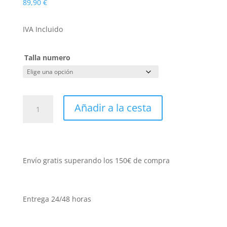
89,90
€
IVA Incluido
Talla numero
BOTA
Añadir a la cesta
FAL
SEGURIDAD
PEGASO
TOP
GTX500
Envío gratis superando los 150€ de compra
GORETEX
cantidad
Entrega 24/48 horas