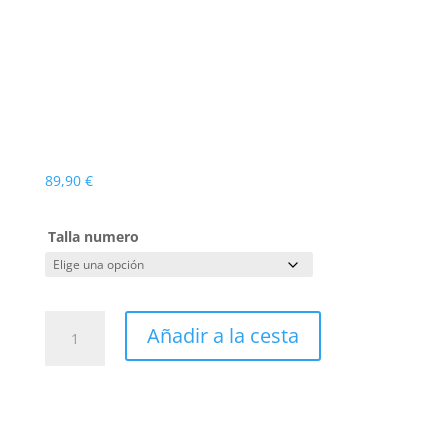
en la piel.
Aislamiento de la suela contra el frío.
Parte trasera cerrada.
Normativa:
EN ISO 20345:2011.
89,90
€
Talla numero
BOTA
Añadir a la cesta
FAL
SEGURIDAD
PEGASO
TOP
GTX500