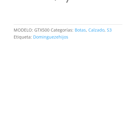
MODELO:
GTX500
Categorías:
Botas
,
Calzado
,
S3
Etiqueta:
Dominguezehijos
Bota Fal Pegaso Top.
Protección
S3+SRC+CI+CW.
Piel serraje y tejido Cordura.
Puntera
no metálica
.
Puntera resistente a 200j, compresión de 15kn.