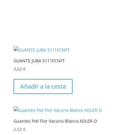
GUANTE JUBA 5111FCNFT
3,62
€
Este
producto
Añadir a la cesta
tiene
múltiples
variantes.
Las
Guantes Piel Flor Vacuno Blanco ADLER-D
opciones
2,52
€
se