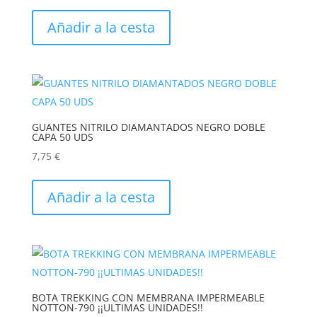
Este
pueden
producto
Añadir a la cesta
elegir
tiene
en
múltiples
la
variantes.
página
Las
de
opciones
producto
GUANTES NITRILO DIAMANTADOS NEGRO DOBLE
se
CAPA 50 UDS
pueden
7,75
€
elegir
Este
en
producto
Añadir a la cesta
la
tiene
página
múltiples
de
variantes.
producto
Las
opciones
BOTA TREKKING CON MEMBRANA IMPERMEABLE
se
NOTTON-790 ¡¡ULTIMAS UNIDADES!!