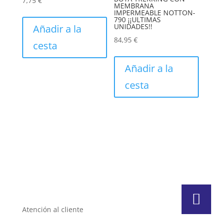
7,75
€
página
MEMBRANA
págin
Este
IMPERMEABLE NOTTON-
de
790 ¡¡ULTIMAS
de
producto
UNIDADES!!
Añadir a la
producto
produc
tiene
84,95
€
cesta
múltiples
Este
variantes.
produc
Añadir a la
Las
tiene
cesta
opciones
múltip
se
varian
pueden
Las
elegir
opcion
en
se
la
puede
página
elegir
de
en
producto
la
págin
Atención al cliente
de