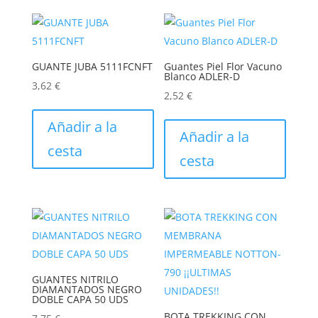
GUANTE JUBA 5111FCNFT
Guantes Piel Flor Vacuno
Blanco ADLER-D
3,62
€
2,52
€
Este
Este
producto
Añadir a la
produc
Añadir a la
tiene
cesta
tiene
cesta
múltiples
múltip
variantes.
varian
Las
Las
opciones
opcion
se
se
pueden
puede
elegir
elegir
GUANTES NITRILO
en
DIAMANTADOS NEGRO
en
DOBLE CAPA 50 UDS
la
la
BOTA TREKKING CON