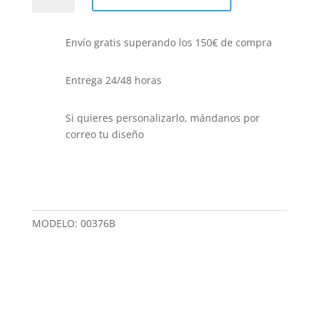
BOLSILLOS
CON
Envío gratis superando los 150€ de compra
REFUERZO
EN
CULERA
Entrega 24/48 horas
FABRICACION
NACIONAL
Si quieres personalizarlo, mándanos por
cantidad
correo tu diseño
MODELO:
00376B