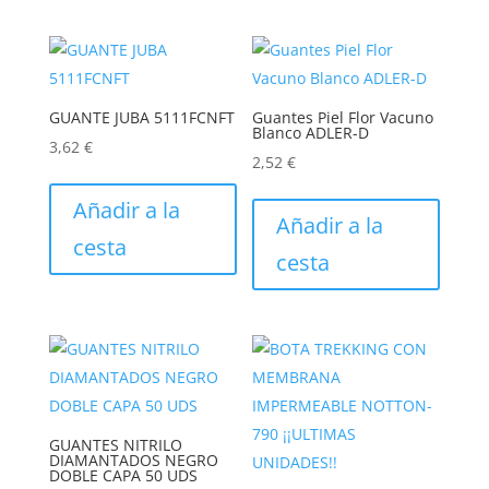
GUANTE JUBA 5111FCNFT
Guantes Piel Flor Vacuno
Blanco ADLER-D
3,62
€
2,52
€
Este
Este
producto
Añadir a la
produc
Añadir a la
tiene
cesta
tiene
cesta
múltiples
múltip
variantes.
varian
Las
Las
opciones
opcion
se
se
pueden
puede
elegir
elegir
GUANTES NITRILO
en
DIAMANTADOS NEGRO
en
DOBLE CAPA 50 UDS
la