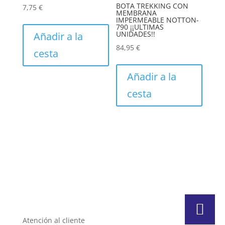
la
BOTA TREKKING CON
7,75
€
página
MEMBRANA
págin
Este
IMPERMEABLE NOTTON-
de
790 ¡¡ULTIMAS
de
producto
UNIDADES!!
Añadir a la
producto
produc
tiene
84,95
€
cesta
múltiples
Este
variantes.
produc
Añadir a la
Las
tiene
cesta
opciones
múltip
se
varian
pueden
Las
elegir
opcion
en
se
la
puede
página
elegir
de
en
producto
la
págin
Atención al cliente