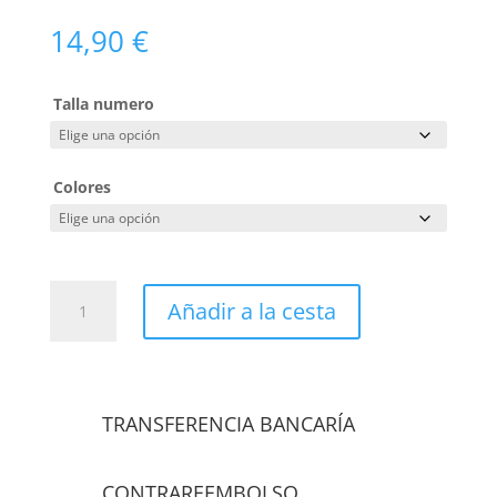
14,90
€
Talla numero
Colores
PANTALON
Añadir a la cesta
6
BOLSILLOS
CON
REFUERZO
EN
TRANSFERENCIA BANCARÍA
CULERA
FABRICACION
CONTRAREEMBOLSO
NACIONAL