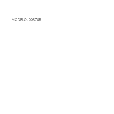
MODELO:
00376B