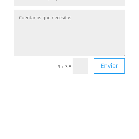
Enviar
=
9 + 3